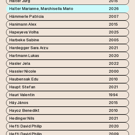
Halter Jürg
2015
Halter Marianne, Marchisella Mario
2026
Hämmerle Patricia
2007
Hanimann Alex
2015
Hapeyeva Volha
2025
Harbeke Sabine
2005
Hardegger Sara Arzu
2021
Hartmann Lukas
2020
Hasler Jela
2022
Hassler Nicole
2000
Haubensak Edu
2010
Haupt Stefan
2021
Hauri Valentin
1994
Háy János
2015
Hayoz Benedikt
2010
Hedinger Nils
2021
Hefti David Philip
2020
Hefti David Philip
2009