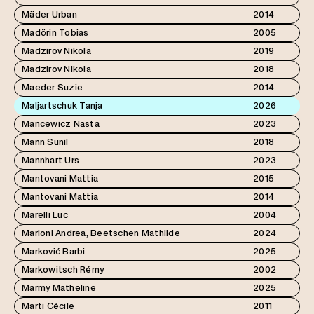
Mäder Urban
2014
Madörin Tobias
2005
Madzirov Nikola
2019
Madzirov Nikola
2018
Maeder Suzie
2014
Maljartschuk Tanja
2026
Mancewicz Nasta
2023
Mann Sunil
2018
Mannhart Urs
2023
Mantovani Mattia
2015
Mantovani Mattia
2014
Marelli Luc
2004
Marioni Andrea, Beetschen Mathilde
2024
Marković Barbi
2025
Markowitsch Rémy
2002
Marmy Matheline
2025
Marti Cécile
2011