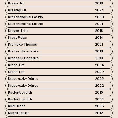
Krasni Jan
2018
Krasniqi Eli
2024
Krasznahorkai László
2008
Krasznahorkai László
2001
Krause Thilo
2018
Kraut Peter
2014
Krempke Thomas
2021
Kretzen Friederike
2018
Kretzen Friederike
1993
Krohn Tim
2004
Krohn Tim
2002
Krusovszky Dénes
2022
Krusovszky Dénes
2022
Kuckart Judith
2010
Kuckart Judith
2004
Kudu Reet
2005
Künzli Fabian
2012