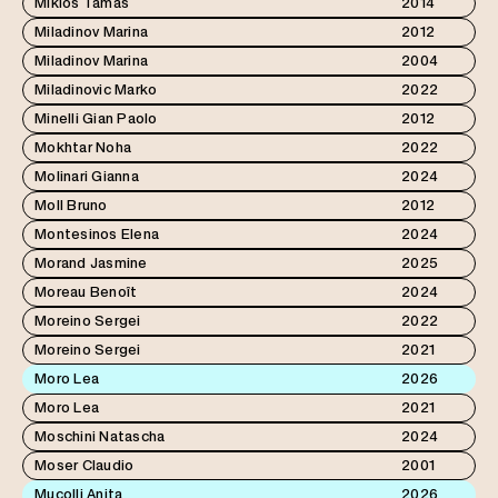
Miklós Tamás
2014
Miladinov Marina
2012
Miladinov Marina
2004
Miladinovic Marko
2022
Minelli Gian Paolo
2012
Mokhtar Noha
2022
Molinari Gianna
2024
Moll Bruno
2012
Montesinos Elena
2024
Morand Jasmine
2025
Moreau Benoît
2024
Moreino Sergei
2022
Moreino Sergei
2021
Moro Lea
2026
Moro Lea
2021
Moschini Natascha
2024
Moser Claudio
2001
Muçolli Anita
2026