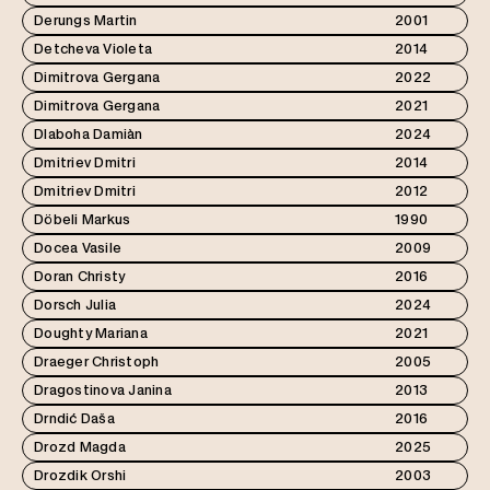
Derungs Martin
2001
Detcheva Violeta
2014
Dimitrova Gergana
2022
Dimitrova Gergana
2021
Dlaboha Damiàn
2024
Dmitriev Dmitri
2014
Dmitriev Dmitri
2012
Döbeli Markus
1990
Docea Vasile
2009
Doran Christy
2016
Dorsch Julia
2024
Doughty Mariana
2021
Draeger Christoph
2005
Dragostinova Janina
2013
Drndić Daša
2016
Drozd Magda
2025
Drozdik Orshi
2003