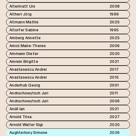
Altermatt Urs
2008
Altherr Jörg
1999
Altmann Mathis
2025
Altorfer Sabine
1995
Amberg Annette
2025
Amici Marie-Theres
2006
Ammann Dieter
2020
Amrein Brigitte
2021
Anastasescu Andrei
2017
Anastasescu Andrei
2015
Anderhub Georg
2001
Andruchowytsch Juri
2011
Andruchowytsch Juri
2006
Anüll Ian
2021
Arnold Trixa
2027
Arnold Walter Sigi
2020
Aughterlony Simone
2026