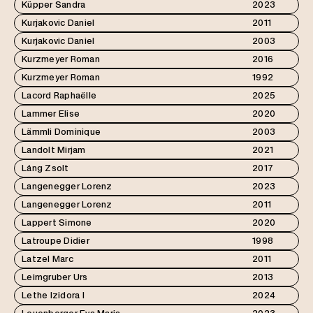
Küpper Sandra
2023
Kurjakovic Daniel
2011
Kurjakovic Daniel
2003
Kurzmeyer Roman
2016
Kurzmeyer Roman
1992
Lacord Raphaëlle
2025
Lammer Elise
2020
Lämmli Dominique
2003
Landolt Mirjam
2021
Láng Zsolt
2017
Langenegger Lorenz
2023
Langenegger Lorenz
2011
Lappert Simone
2020
Latroupe Didier
1998
Latzel Marc
2011
Leimgruber Urs
2013
Lethe Izidora I
2024