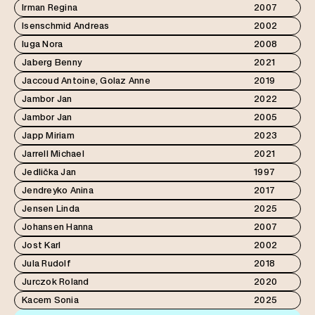
Irman Regina
2007
Isenschmid Andreas
2002
Iuga Nora
2008
Jaberg Benny
2021
Jaccoud Antoine, Golaz Anne
2019
Jambor Jan
2022
Jambor Jan
2005
Japp Miriam
2023
Jarrell Michael
2021
Jedlička Jan
1997
Jendreyko Anina
2017
Jensen Linda
2025
Johansen Hanna
2007
Jost Karl
2002
Jula Rudolf
2018
Jurczok Roland
2020
Kacem Sonia
2025