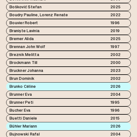
Bošković Stefan
2025
Boudry Pauline, Lorenz Renate
2022
Bouvier Robert
1996
Braniște Lavinia
2019
Bremer Alida
2025
Brennan John Wolf
1997
Breznik Melitta
2002
Brockmann Till
2000
Bruckner Johanna
2023
Brun Dominik
2002
Brunko Céline
2026
Brunner Eva
2004
Brunner Peti
1995
Bucher Eva
1996
Buetti Daniele
2015
Bühler Mariann
2026
Bujnowski Rafal
2004