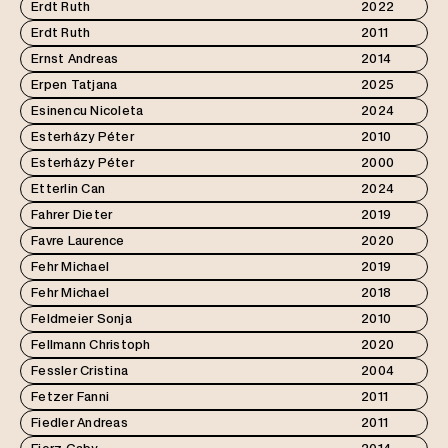
Erdt Ruth
2022
Erdt Ruth
2011
Ernst Andreas
2014
Erpen Tatjana
2025
Esinencu Nicoleta
2024
Esterházy Péter
2010
Esterházy Péter
2000
Etterlin Can
2024
Fahrer Dieter
2019
Favre Laurence
2020
Fehr Michael
2019
Fehr Michael
2018
Feldmeier Sonja
2010
Fellmann Christoph
2020
Fessler Cristina
2004
Fetzer Fanni
2011
Fiedler Andreas
2011