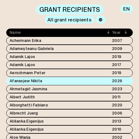
GRANT RECIPIENTS
EN
All grant recipients
Achermann Erika
2007
Adameșteanu Gabriela
2009
Adamik Lajos
2019
Adamik Lajos
2017
Aerschmann Peter
2019
Afanasjew Nikita
2026
Ahmetagić Jasmina
2023
Albert Judith
2011
Alborghetti Fabiano
2020
Albrecht Juerg
2006
Ališanka Eigenijus
2013
Ališanka Eigenijus
2010
Aloe Wanja
2002