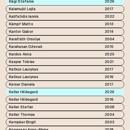
Kägi Stefanie
2026
Kalamujić Lejla
2017
Kalifatidis Iannis
2022
Kämpf Matto
2013
Kantor Gabor
2014
Karafiáth Orsolya
2004
Karahasan Dževad
2015
Kardos Anna
2020
Kaspar Tobias
2021
Katkus Laurynas
2017
Katkus Laurynas
2016
Keiser Daniela
2017
Keller Hildegard
2026
Keller Hildegard
2016
Keller Stefan
2008
Keller Thomas
2004
Kempker Birgit
2003
Kenessey Anne-Marie
2018