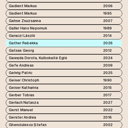
Gadient Markus
2006
Gadient Markus
1995
Gahse Zsuzsanna
2007
Galler Hans Nepomuk
1989
Garaczi László
2014
Gather Rebekka
2026
Gatsas Georg
2012
Gawęda Dorota, Kulbokaitė Eglė
2024
Gefe Andreas
2009
Gehrig Patric
2025
Geiser Christoph
1990
Geiser Katharina
2015
Gerber Tobias
2017
Gerlach Natasza
2027
Gerst Manuel
2022
Gerster Andrea
2016
Ghenciulescu Ștefan
2002