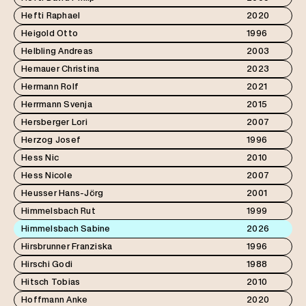
Hefti Raphael
2020
Heigold Otto
1996
Helbling Andreas
2003
Hemauer Christina
2023
Hermann Rolf
2021
Herrmann Svenja
2015
Hersberger Lori
2007
Herzog Josef
1996
Hess Nic
2010
Hess Nicole
2007
Heusser Hans-Jörg
2001
Himmelsbach Rut
1999
Himmelsbach Sabine
2026
Hirsbrunner Franziska
1996
Hirschi Godi
1988
Hitsch Tobias
2010
Hoffmann Anke
2020