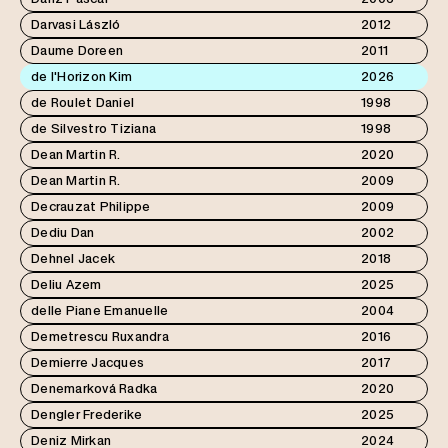
Darvasi László
2012
Daume Doreen
2011
de l'Horizon Kim
2026
de Roulet Daniel
1998
de Silvestro Tiziana
1998
Dean Martin R.
2020
Dean Martin R.
2009
Decrauzat Philippe
2009
Dediu Dan
2002
Dehnel Jacek
2018
Deliu Azem
2025
delle Piane Emanuelle
2004
Demetrescu Ruxandra
2016
Demierre Jacques
2017
Denemarková Radka
2020
Dengler Frederike
2025
Deniz Mirkan
2024