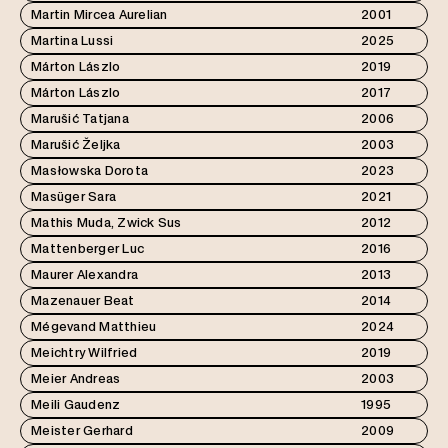
Martin Mircea Aurelian
2001
Martina Lussi
2025
Márton Lászlo
2019
Márton Lászlo
2017
Marušić Tatjana
2006
Marušić Željka
2003
Masłowska Dorota
2023
Masüger Sara
2021
Mathis Muda, Zwick Sus
2012
Mattenberger Luc
2016
Maurer Alexandra
2013
Mazenauer Beat
2014
Mégevand Matthieu
2024
Meichtry Wilfried
2019
Meier Andreas
2003
Meili Gaudenz
1995
Meister Gerhard
2009