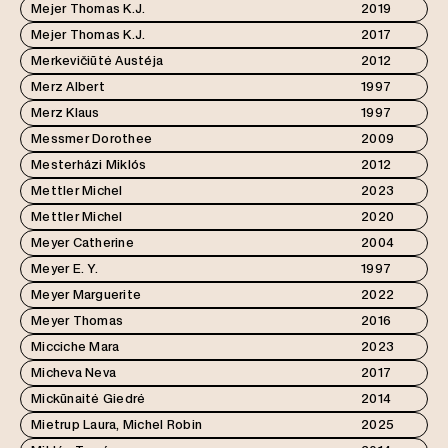
Mejer Thomas K.J.
2019
Mejer Thomas K.J.
2017
Merkevičiūtė Austéja
2012
Merz Albert
1997
Merz Klaus
1997
Messmer Dorothee
2009
Mesterházi Miklós
2012
Mettler Michel
2023
Mettler Michel
2020
Meyer Catherine
2004
Meyer E. Y.
1997
Meyer Marguerite
2022
Meyer Thomas
2016
Micciche Mara
2023
Micheva Neva
2017
Mickūnaitė Giedrė
2014
Mietrup Laura, Michel Robin
2025