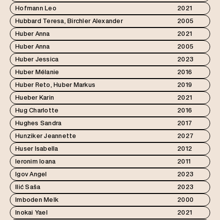
Hofmann Leo
2021
Hubbard Teresa, Birchler Alexander
2005
Huber Anna
2021
Huber Anna
2005
Huber Jessica
2023
Huber Mélanie
2016
Huber Reto, Huber Markus
2019
Hueber Karin
2021
Hug Charlotte
2016
Hughes Sandra
2017
Hunziker Jeannette
2027
Huser Isabella
2012
Ieronim Ioana
2011
Igov Angel
2023
Ilić Saša
2023
Imboden Melk
2000
Inokai Yael
2021