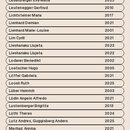
Leuenberger Eva Maria
2023
Leutenegger Gertrud
2010
Lichtsteiner Maria
2017
Lienhard Demian
2021
Lienhard Marie-Louise
2001
Lim Cyrill
2021
Lleshanaku Llujeta
2023
Lleshanaku Llujeta
2022
Loderer Benedikt
2002
Loetscher Hugo
2005
Löffel Gabriela
2021
Loosli Ruth
2025
Lüber Heinrich
2003
Lüdin Angelo Alfredo
2021
Lustenberger Brigitte
2013
Lüthi Theres
2024
Lutz Andres, Guggisberg Anders
2025
Machaz Annina
2021