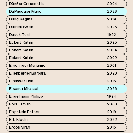
Dünßer Crescentia
2004
DuPasquier Marie
2026
Dürig Regina
2019
Durrieu Sofia
2025
Dusek Toni
1992
Eckert Katrin
2025
Eckert Katrin
2004
Eckert Katrin
2002
Eigenheer Marianne
2001
Ellenberger Barbara
2023
Elsässer Lisa
2015
Elsener Michael
2026
Engelmann Philipp
1994
Eörsi Istvan
2003
Eppstein Esther
2019
Erb Klodin
2022
Erdös Virág
2015