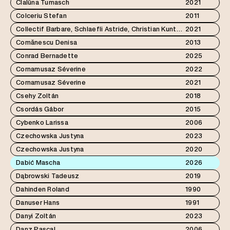
Clalüna Tumasch
2021
Colceriu Stefan
2011
Collectif Barbare, Schlaefli Astride, Christian Kuntner
2021
Comănescu Denisa
2013
Conrad Bernadette
2025
Cornamusaz Séverine
2022
Cornamusaz Séverine
2021
Csehy Zoltán
2018
Csordás Gábor
2015
Cybenko Larissa
2006
Czechowska Justyna
2023
Czechowska Justyna
2020
Dabić Mascha
2026
Dąbrowski Tadeusz
2019
Dahinden Roland
1990
Danuser Hans
1991
Danyi Zoltán
2023
Danz Pascal
2006