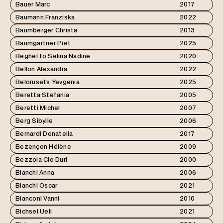
Bauer Marc
2017
Baumann Franziska
2022
Baumberger Christa
2013
Baumgartner Piet
2025
Beghetto Selina Nadine
2020
Bellon Alexandra
2022
Belorusets Yevgenia
2025
Beretta Stefania
2005
Beretti Michel
2007
Berg Sibylle
2006
Bernardi Donatella
2017
Bezençon Hélène
2009
Bezzola Clo Duri
2000
Bianchi Anna
2006
Bianchi Oscar
2021
Bianconi Vanni
2010
Bichsel Ueli
2021