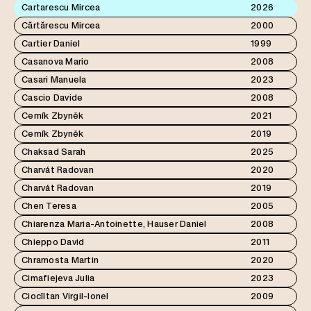
Cartarescu Mircea
2026
Cărtărescu Mircea
2000
Cartier Daniel
1999
Casanova Mario
2008
Casari Manuela
2023
Cascio Davide
2008
Cerník Zbyněk
2021
Cerník Zbyněk
2019
Chaksad Sarah
2025
Charvát Radovan
2020
Charvát Radovan
2019
Chen Teresa
2005
Chiarenza Maria-Antoinette, Hauser Daniel
2008
Chieppo David
2011
Chramosta Martin
2020
Cimafiejeva Julia
2023
Ciocîltan Virgil-Ionel
2009