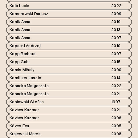
Kolb Lucie
2022
Komorowski Dariusz
2009
Konik Anna
2019
Konik Anna
2013
Konik Anna
2007
Kopacki Andrzej
2010
Kopp Barbara
2007
Kopp Gabi
2015
Kornis Mihaly
2000
Kornitzer Lászlo
2014
Kosacka Malgorzata
2022
Kosacka Malgorzata
2021
Koslowski Stefan
1997
Kovács Kázmer
2021
Kovács Kázmer
2006
Köves Eva
2005
Krajewski Marek
2008