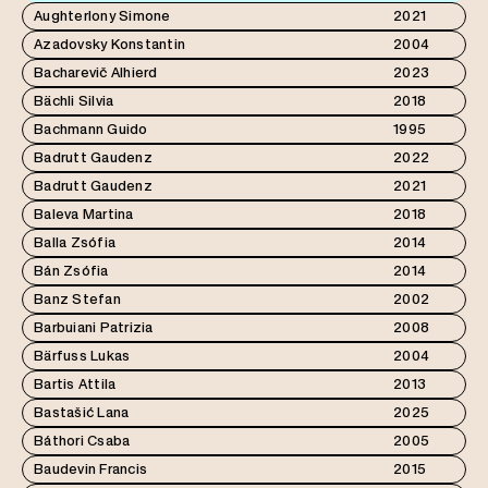
Aughterlony Simone
2021
Azadovsky Konstantin
2004
Bacharevič Alhierd
2023
Bächli Silvia
2018
Bachmann Guido
1995
Badrutt Gaudenz
2022
Badrutt Gaudenz
2021
Baleva Martina
2018
Balla Zsófia
2014
Bán Zsófia
2014
Banz Stefan
2002
Barbuiani Patrizia
2008
Bärfuss Lukas
2004
Bartis Attila
2013
Bastašić Lana
2025
Báthori Csaba
2005
Baudevin Francis
2015