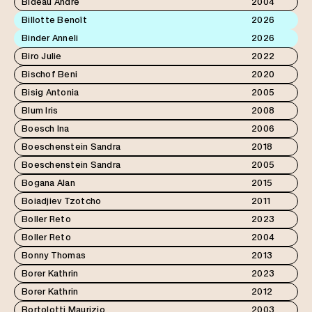
Bideau André
2004
Billotte Benoît
2026
Binder Anneli
2026
Biro Julie
2022
Bischof Beni
2020
Bisig Antonia
2005
Blum Iris
2008
Boesch Ina
2006
Boeschenstein Sandra
2018
Boeschenstein Sandra
2005
Bogana Alan
2015
Boiadjiev Tzotcho
2011
Boller Reto
2023
Boller Reto
2004
Bonny Thomas
2013
Borer Kathrin
2023
Borer Kathrin
2012
Bortolotti Maurizio
2003