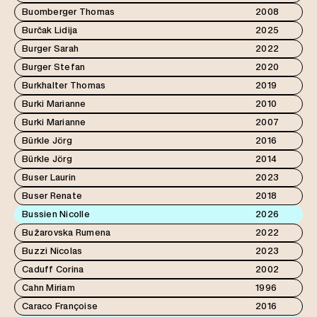
Buomberger Thomas
2008
Burčak Lidija
2025
Burger Sarah
2022
Burger Stefan
2020
Burkhalter Thomas
2019
Burki Marianne
2010
Burki Marianne
2007
Bürkle Jörg
2016
Bürkle Jörg
2014
Buser Laurin
2023
Buser Renate
2018
Bussien Nicolle
2026
Bužarovska Rumena
2022
Buzzi Nicolas
2023
Caduff Corina
2002
Cahn Miriam
1996
Caraco Françoise
2016