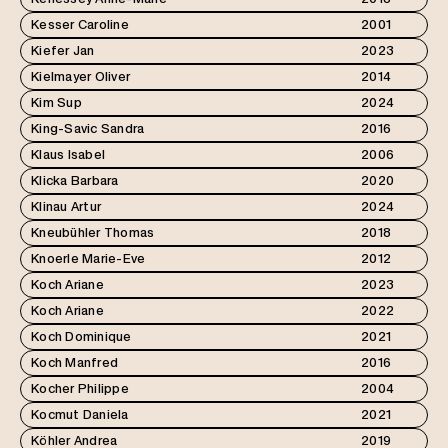
Kesser Caroline
2001
Kiefer Jan
2023
Kielmayer Oliver
2014
Kim Sup
2024
King-Savic Sandra
2016
Klaus Isabel
2006
Klicka Barbara
2020
Klinau Artur
2024
Kneubühler Thomas
2018
Knoerle Marie-Eve
2012
Koch Ariane
2023
Koch Ariane
2022
Koch Dominique
2021
Koch Manfred
2016
Kocher Philippe
2004
Kocmut Daniela
2021
Köhler Andrea
2019