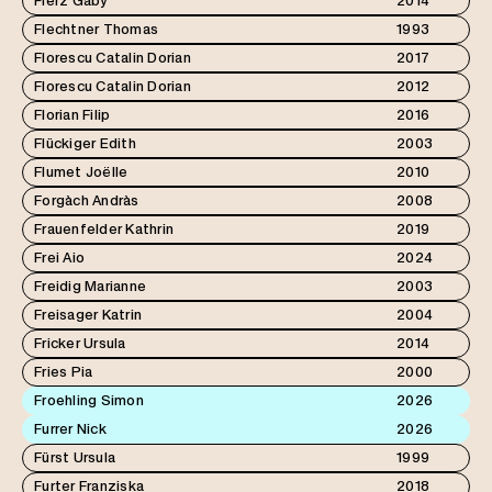
Fierz Gaby
2014
Flechtner Thomas
1993
Florescu Catalin Dorian
2017
Florescu Catalin Dorian
2012
Florian Filip
2016
Flückiger Edith
2003
Flumet Joëlle
2010
Forgàch Andràs
2008
Frauenfelder Kathrin
2019
Frei Aio
2024
Freidig Marianne
2003
Freisager Katrin
2004
Fricker Ursula
2014
Fries Pia
2000
Froehling Simon
2026
Furrer Nick
2026
Fürst Ursula
1999
Furter Franziska
2018